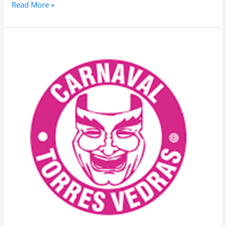
Read More »
CEE
36
–
2022-
2023
–
Desfile
de
Carnaval