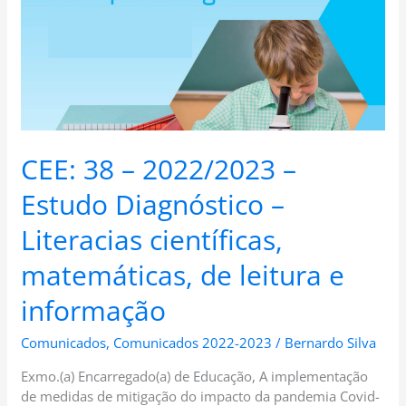
Diagnóstico
–
Literacias
científicas,
matemáticas,
de
leitura
e
CEE: 38 – 2022/2023 –
informação
Estudo Diagnóstico –
Literacias científicas,
matemáticas, de leitura e
informação
Comunicados
,
Comunicados 2022-2023
/
Bernardo Silva
Exmo.(a) Encarregado(a) de Educação, A implementação
de medidas de mitigação do impacto da pandemia Covid-