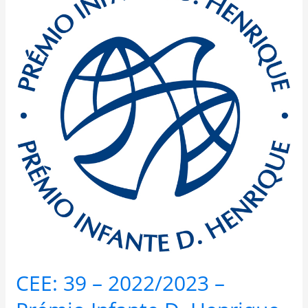
39
–
2022/2023
–
Prémio
Infante
D.
Henrique
CEE: 39 – 2022/2023 –