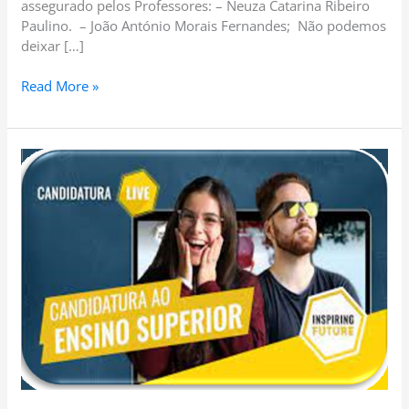
assegurado pelos Professores: – Neuza Catarina Ribeiro
Paulino. – João António Morais Fernandes; Não podemos
deixar […]
Read More »
CEE:
40
–
2022/2023
–
Sessão
de
Esclarecimento
–
Acesso
ao
Ensino
Superior