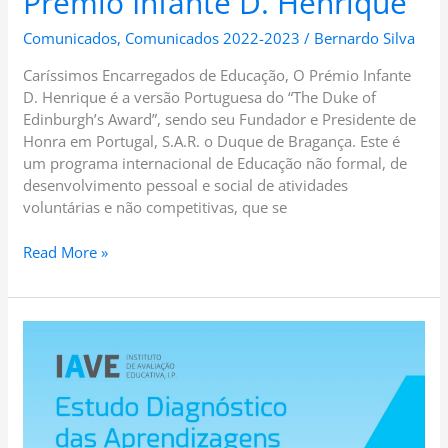
Prémio Infante D. Henrique
Comunicados
,
Comunicados 2022-2023
/
Bernardo Silva
Caríssimos Encarregados de Educação, O Prémio Infante
D. Henrique é a versão Portuguesa do “The Duke of
Edinburgh’s Award”, sendo seu Fundador e Presidente de
Honra em Portugal, S.A.R. o Duque de Bragança. Este é
um programa internacional de Educação não formal, de
desenvolvimento pessoal e social de atividades
voluntárias e não competitivas, que se
Read More »
CEE:
38
–
2022/2023
–
Estudo