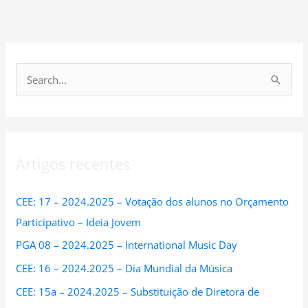
S
e
a
r
Artigos recentes
c
h
CEE: 17 – 2024.2025 – Votação dos alunos no Orçamento
f
Participativo – Ideia Jovem
o
PGA 08 – 2024.2025 – International Music Day
r
:
CEE: 16 – 2024.2025 – Dia Mundial da Música
CEE: 15a – 2024.2025 – Substituição de Diretora de