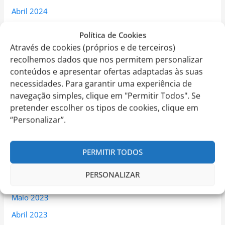
Abril 2024
Março 2024
Política de Cookies
Fevereiro 2024
Através de cookies (próprios e de terceiros)
recolhemos dados que nos permitem personalizar
Janeiro 2024
conteúdos e apresentar ofertas adaptadas às suas
Dezembro 2023
necessidades. Para garantir uma experiência de
navegação simples, clique em "Permitir Todos". Se
Novembro 2023
pretender escolher os tipos de cookies, clique em
Outubro 2023
“Personalizar”.
Setembro 2023
Agosto 2023
PERMITIR TODOS
Julho 2023
PERSONALIZAR
Junho 2023
Maio 2023
Abril 2023