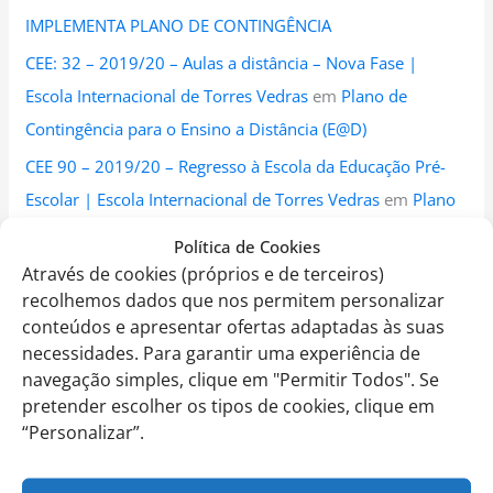
IMPLEMENTA PLANO DE CONTINGÊNCIA
CEE: 32 – 2019/20 – Aulas a distância – Nova Fase |
Escola Internacional de Torres Vedras
em
Plano de
Contingência para o Ensino a Distância (E@D)
CEE 90 – 2019/20 – Regresso à Escola da Educação Pré-
Escolar | Escola Internacional de Torres Vedras
em
Plano
Eitv para a Reabertura da Educação Pré-Escolar
Política de Cookies
CEE 90 – 2019/20 – Regresso à Escola da Educação Pré-
Através de cookies (próprios e de terceiros)
recolhemos dados que nos permitem personalizar
Escolar | Escola Internacional de Torres Vedras
em
conteúdos e apresentar ofertas adaptadas às suas
Orientações Oficiais para a Reabertura da Educação Pré-
necessidades. Para garantir uma experiência de
Escolar
navegação simples, clique em "Permitir Todos". Se
pretender escolher os tipos de cookies, clique em
CEE 89 – 2019/20 – Pré-Escolar – Regresso à Escola |
“Personalizar”.
Escola Internacional de Torres Vedras
em
Orientações
Oficiais para a Reabertura da Educação Pré-Escolar