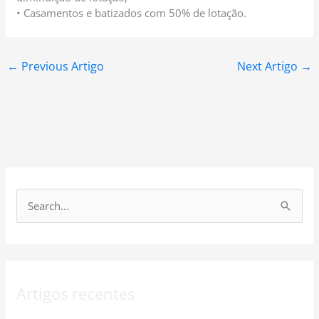
• Casamentos e batizados com 50% de lotação.
←
Previous Artigo
Next Artigo
→
S
e
a
r
Artigos recentes
c
h