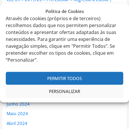
Escola Internacional de Torres Vedras
em
Orientações
Política de Cookies
Oficiais para a Reabertura da Educação Pré-Escolar
Através de cookies (próprios e de terceiros)
recolhemos dados que nos permitem personalizar
conteúdos e apresentar ofertas adaptadas às suas
necessidades. Para garantir uma experiência de
navegação simples, clique em "Permitir Todos". Se
Arquivo
pretender escolher os tipos de cookies, clique em
“Personalizar”.
Outubro 2024
Setembro 2024
PERMITIR TODOS
Agosto 2024
PERSONALIZAR
Julho 2024
Junho 2024
Maio 2024
Abril 2024