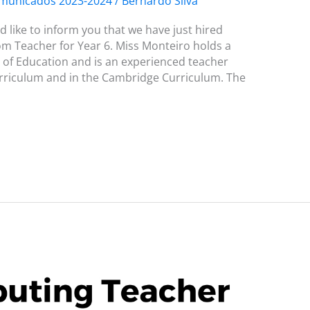
municados 2023-2024
/
Bernardo Silva
ike to inform you that we have just hired
m Teacher for Year 6. Miss Monteiro holds a
 of Education and is an experienced teacher
rriculum and in the Cambridge Curriculum. The