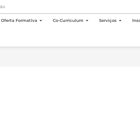
EN
PT
ção
 Sobre Nós
Open Oferta Formativa
Open Co-Curriculum
Open Se
Oferta Formativa
Co-Curriculum
Serviços
Ins