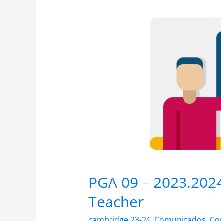
2023.2024
–
New
Computing
Teacher
PGA 09 – 2023.202
Teacher
cambridge 23-24
,
Comunicados
,
Co