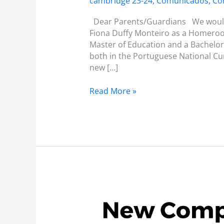
cambridge 23-24
,
Comunicados
,
Co
Dear Parents/Guardians We would l
Fiona Duffy Monteiro as a Homeroo
Master of Education and a Bachelor
both in the Portuguese National Cu
new […]
Read More »
PGA
09
–