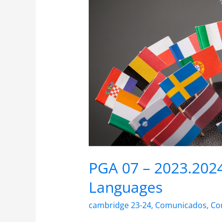
–
European
Day
of
Languages
PGA 07 – 2023.202
Languages
cambridge 23-24
,
Comunicados
,
Co