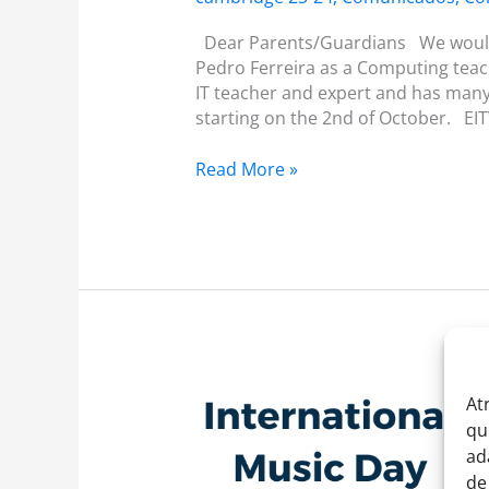
Dear Parents/Guardians We would l
Pedro Ferreira as a Computing teache
IT teacher and expert and has many 
starting on the 2nd of October. EI
Read More »
PGA
At
08
qu
–
ad
2023.2024
de