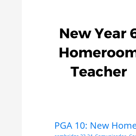
10:
New
Homeroom
Teacher
for
Year
6
PGA 10: New Homer