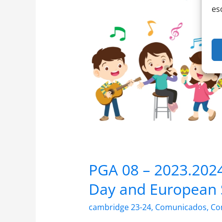
–
es
International
Music
Day
and
European
School
Sport
Day
PGA 08 – 2023.2024
Day and European 
cambridge 23-24
,
Comunicados
,
Co